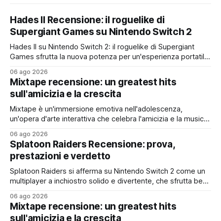
Hades II Recensione: il roguelike di
Supergiant Games su Nintendo Switch 2
Hades II su Nintendo Switch 2: il roguelike di Supergiant
Games sfrutta la nuova potenza per un'esperienza portatile
fluida, profonda e imperdibile
06 ago 2026
Mixtape recensione: un greatest hits
sull'amicizia e la crescita
Mixtape è un'immersione emotiva nell'adolescenza,
un'opera d'arte interattiva che celebra l'amicizia e la musica
con uno stile unico e una colonna sonora da brividi
06 ago 2026
Splatoon Raiders Recensione: prova,
prestazioni e verdetto
Splatoon Raiders si afferma su Nintendo Switch 2 come un
multiplayer a inchiostro solido e divertente, che sfrutta bene
l'hardware e offre un ottimo rapporto qualità-prezzo, pur
06 ago 2026
con qualche limite nei contenuti
Mixtape recensione: un greatest hits
sull'amicizia e la crescita