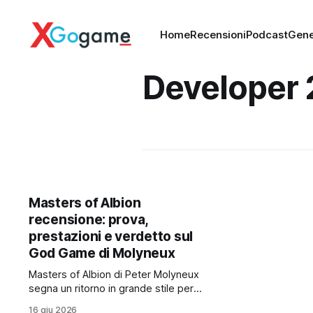
Home
Recensioni
Podcast
Gene
Developer
Masters of Albion
recensione: prova,
prestazioni e verdetto sul
God Game di Molyneux
Masters of Albion di Peter Molyneux
segna un ritorno in grande stile per il
God Game, che in accesso
16 giu 2026