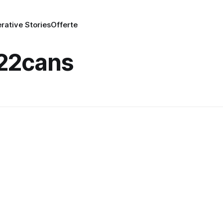
rative Stories
Offerte
 22cans