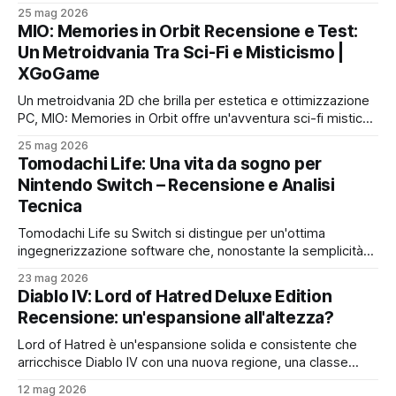
opportunità creative, risollevando l'industria videoludica da
25 mag 2026
una crisi profonda
MIO: Memories in Orbit Recensione e Test:
Un Metroidvania Tra Sci-Fi e Misticismo |
XGoGame
Un metroidvania 2D che brilla per estetica e ottimizzazione
PC, MIO: Memories in Orbit offre un'avventura sci-fi mistica
e coinvolgente, pur con qualche imperfezione
25 mag 2026
Tomodachi Life: Una vita da sogno per
Nintendo Switch – Recensione e Analisi
Tecnica
Tomodachi Life su Switch si distingue per un'ottima
ingegnerizzazione software che, nonostante la semplicità
delle dinamiche, offre un'esperienza fluida, stabile e un
23 mag 2026
concreto valore tecnico per il suo prezzo
Diablo IV: Lord of Hatred Deluxe Edition
Recensione: un'espansione all'altezza?
Lord of Hatred è un'espansione solida e consistente che
arricchisce Diablo IV con una nuova regione, una classe
profonda e una narrazione avvincente, con margini di
12 mag 2026