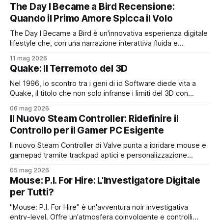
miglioramento e una Deluxe per gli irriducibili
The Day I Became a Bird Recensione:
Quando il Primo Amore Spicca il Volo
The Day I Became a Bird è un'innovativa esperienza digitale
lifestyle che, con una narrazione interattiva fluida e
profonda, ridefinisce il primo amore e la libertà, stimolando
11 mag 2026
l'introspezione nonostante piccoli compromessi
Quake: Il Terremoto del 3D
Nel 1996, lo scontro tra i geni di id Software diede vita a
Quake, il titolo che non solo infranse i limiti del 3D con
innovazioni come il Lightmapping, ma plasmò anche il futuro
06 mag 2026
degli eSport e di saghe come Half-Life
Il Nuovo Steam Controller: Ridefinire il
Controllo per il Gamer PC Esigente
Il nuovo Steam Controller di Valve punta a ibridare mouse e
gamepad tramite trackpad aptici e personalizzazione
estrema con Steam Input 2.0. Innovativo e preciso, richiede
05 mag 2026
però tempo per essere padroneggiato ed è strettamente
Mouse: P.I. For Hire: L'Investigatore Digitale
legato all'ecosistema Steam. Per veri pionieri.
per Tutti?
"Mouse: P.I. For Hire" è un'avventura noir investigativa
entry-level. Offre un'atmosfera coinvolgente e controlli