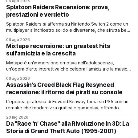
06 ago 2026
Splatoon Raiders Recensione: prova,
prestazioni e verdetto
Splatoon Raiders si afferma su Nintendo Switch 2 come un
multiplayer a inchiostro solido e divertente, che sfrutta bene
l'hardware e offre un ottimo rapporto qualità-prezzo, pur
06 ago 2026
con qualche limite nei contenuti
Mixtape recensione: un greatest hits
sull'amicizia e la crescita
Mixtape è un'immersione emotiva nell'adolescenza,
un'opera d'arte interattiva che celebra l'amicizia e la musica
con uno stile unico e una colonna sonora da brividi
06 ago 2026
Assassin's Creed Black Flag Resynced
recensione: il ritorno dei pirati su console
L'epopea piratesca di Edward Kenway torna su PS5 con un
remake che modernizza grafica e gameplay, offrendo
un'esperienza coinvolgente e ricca di valore, nonostante
20 lug 2026
lievi sbavature nell'IA e nella difficoltà
Da "Race 'n' Chase" alla Rivoluzione in 3D: La
Storia di Grand Theft Auto (1995-2001)