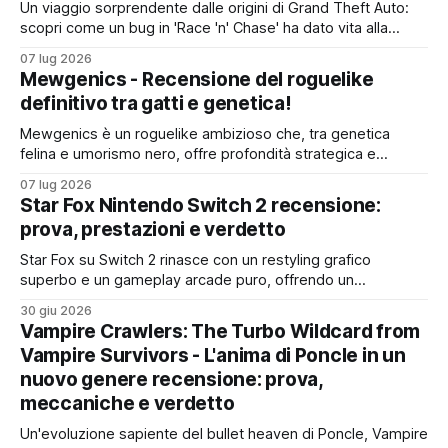
Un viaggio sorprendente dalle origini di Grand Theft Auto:
scopri come un bug in 'Race 'n' Chase' ha dato vita alla
rivoluzione 3D di GTA III, svelando i retroscena di un
07 lug 2026
fenomeno che ha ridefinito i videogiochi, dal protagonista
Mewgenics - Recensione del roguelike
muto all'impatto dell'11 settembre
definitivo tra gatti e genetica!
Mewgenics è un roguelike ambizioso che, tra genetica
felina e umorismo nero, offre profondità strategica e
rigiocabilità estreme, ma esige dedizione per la sua ripida
07 lug 2026
curva di apprendimento
Star Fox Nintendo Switch 2 recensione:
prova, prestazioni e verdetto
Star Fox su Switch 2 rinasce con un restyling grafico
superbo e un gameplay arcade puro, offrendo un
divertimento immediato ma effimero per i fan del genere e
30 giu 2026
degli highscore
Vampire Crawlers: The Turbo Wildcard from
Vampire Survivors - L'anima di Poncle in un
nuovo genere recensione: prova,
meccaniche e verdetto
Un'evoluzione sapiente del bullet heaven di Poncle, Vampire