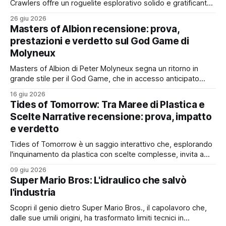
Crawlers offre un roguelite esplorativo solido e gratificante,
ma senza la forza dirompente del suo capostipite
26 giu 2026
Masters of Albion recensione: prova,
prestazioni e verdetto sul God Game di
Molyneux
Masters of Albion di Peter Molyneux segna un ritorno in
grande stile per il God Game, che in accesso anticipato
convince con meccaniche profonde e un enorme
16 giu 2026
potenziale, nonostante i difetti
Tides of Tomorrow: Tra Maree di Plastica e
Scelte Narrative recensione: prova, impatto
e verdetto
Tides of Tomorrow è un saggio interattivo che, esplorando
l'inquinamento da plastica con scelte complesse, invita a
una riflessione critica sulle nostre responsabilità ambientali
09 giu 2026
Super Mario Bros: L'idraulico che salvò
l'industria
Scopri il genio dietro Super Mario Bros., il capolavoro che,
dalle sue umili origini, ha trasformato limiti tecnici in