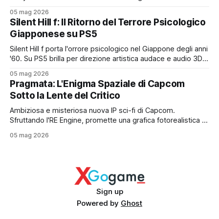
intuitivi a un prezzo contenuto. Tuttavia, sconta una
05 mag 2026
longevità ridotta e limiti tecnici evidenti. Ideale per chi cerca
Silent Hill f: Il Ritorno del Terrore Psicologico
un'esperienza breve e rilassata.
Giapponese su PS5
Silent Hill f porta l'orrore psicologico nel Giappone degli anni
'60. Su PS5 brilla per direzione artistica audace e audio 3D
immersivo. È un titolo "slow burn" per palati fini, che punta
05 mag 2026
tutto su atmosfera e trama, pur con il rischio di
Pragmata: L'Enigma Spaziale di Capcom
combattimenti legnosi. Un incubo d'autore.
Sotto la Lente del Critico
Ambiziosa e misteriosa nuova IP sci-fi di Capcom.
Sfruttando l'RE Engine, promette una grafica fotorealistica e
una trama profonda, ma lo sviluppo travagliato e l'assenza
05 mag 2026
di dettagli sul gameplay reale alimentano forti incertezze.
Un rischio alto per un titolo premium.
Sign up
Powered by
Ghost