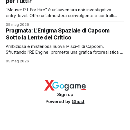
per Tutti?
"Mouse: P.I. For Hire" è un'avventura noir investigativa
entry-level. Offre un'atmosfera coinvolgente e controlli
intuitivi a un prezzo contenuto. Tuttavia, sconta una
05 mag 2026
longevità ridotta e limiti tecnici evidenti. Ideale per chi cerca
Pragmata: L'Enigma Spaziale di Capcom
un'esperienza breve e rilassata.
Sotto la Lente del Critico
Ambiziosa e misteriosa nuova IP sci-fi di Capcom.
Sfruttando l'RE Engine, promette una grafica fotorealistica e
una trama profonda, ma lo sviluppo travagliato e l'assenza
05 mag 2026
di dettagli sul gameplay reale alimentano forti incertezze.
Un rischio alto per un titolo premium.
Sign up
Powered by
Ghost