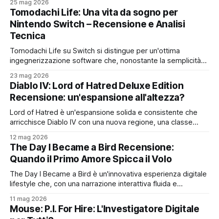
25 mag 2026
Tomodachi Life: Una vita da sogno per
Nintendo Switch – Recensione e Analisi
Tecnica
Tomodachi Life su Switch si distingue per un'ottima
ingegnerizzazione software che, nonostante la semplicità
delle dinamiche, offre un'esperienza fluida, stabile e un
23 mag 2026
concreto valore tecnico per il suo prezzo
Diablo IV: Lord of Hatred Deluxe Edition
Recensione: un'espansione all'altezza?
Lord of Hatred è un'espansione solida e consistente che
arricchisce Diablo IV con una nuova regione, una classe
profonda e una narrazione avvincente, con margini di
12 mag 2026
miglioramento e una Deluxe per gli irriducibili
The Day I Became a Bird Recensione:
Quando il Primo Amore Spicca il Volo
The Day I Became a Bird è un'innovativa esperienza digitale
lifestyle che, con una narrazione interattiva fluida e
profonda, ridefinisce il primo amore e la libertà, stimolando
11 mag 2026
l'introspezione nonostante piccoli compromessi
Mouse: P.I. For Hire: L'Investigatore Digitale