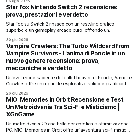
06 ago 2026
con qualche limite nei contenuti
Star Fox Nintendo Switch 2 recensione:
prova, prestazioni e verdetto
Star Fox su Switch 2 rinasce con un restyling grafico
superbo e un gameplay arcade puro, offrendo un
divertimento immediato ma effimero per i fan del genere e
30 giu 2026
degli highscore
Vampire Crawlers: The Turbo Wildcard from
Vampire Survivors - L'anima di Poncle in un
nuovo genere recensione: prova,
meccaniche e verdetto
Un'evoluzione sapiente del bullet heaven di Poncle, Vampire
Crawlers offre un roguelite esplorativo solido e gratificante,
ma senza la forza dirompente del suo capostipite
26 giu 2026
MIO: Memories in Orbit Recensione e Test:
Un Metroidvania Tra Sci-Fi e Misticismo |
XGoGame
Un metroidvania 2D che brilla per estetica e ottimizzazione
PC, MIO: Memories in Orbit offre un'avventura sci-fi mistica
e coinvolgente, pur con qualche imperfezione